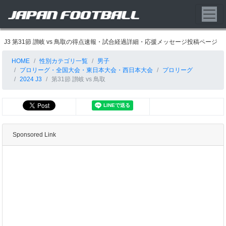
J3 第31節 讃岐 vs 鳥取の得点速報・試合経過詳細・応援メッセージ投稿ページ
HOME
性別カテゴリ一覧
男子
プロリーグ・全国大会・東日本大会・西日本大会
プロリーグ
2024 J3
第31節 讃岐 vs 鳥取
Sponsored Link