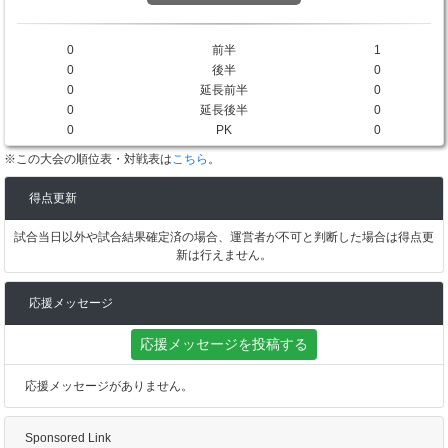
0
前半
1
0
後半
0
0
延長前半
0
0
延長後半
0
0
PK
0
※この大会の順位表・対戦表は
こちら
。
得点更新
試合当日以外や試合結果確定済の場合、運営者が不可と判断した場合は得点更
新は行えません。
応援メッセージ
応援メッセージを投稿する
応援メッセージがありません。
Sponsored Link