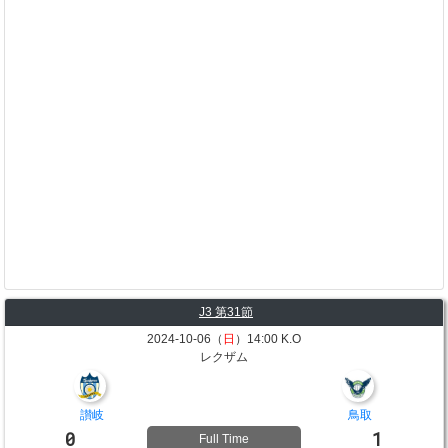
J3 第31節
2024-10-06（
日
）14:00 K.O
レクザム
讃岐
鳥取
0
1
Full Time