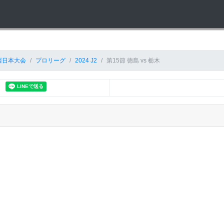
西日本大会
プロリーグ
2024 J2
第15節 徳島 vs 栃木