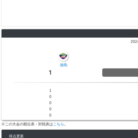
202
徳島
1
1
0
0
0
0
※この大会の順位表・対戦表は
こちら
。
得点更新