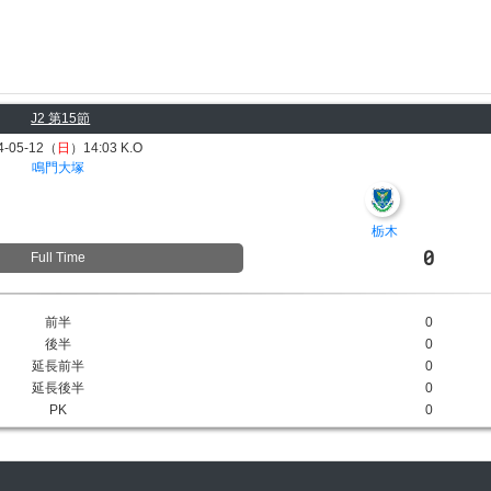
J2 第15節
4-05-12（
日
）14:03 K.O
鳴門大塚
栃木
0
Full Time
前半
0
後半
0
延長前半
0
延長後半
0
PK
0