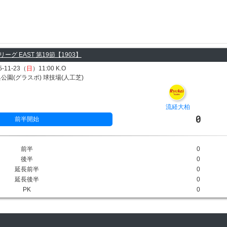
ーグ EAST 第19節【1903】
5-11-23（
日
）11:00 K.O
公園(グラスポ) 球技場(人工芝)
流経大柏
0
前半開始
前半
0
後半
0
延長前半
0
延長後半
0
PK
0