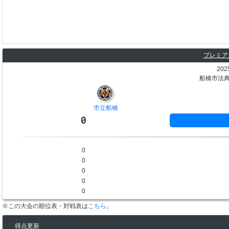
プレミアリ
202
船橋市法典
市立船橋
0
0
0
0
0
0
※この大会の順位表・対戦表は
こちら
。
得点更新