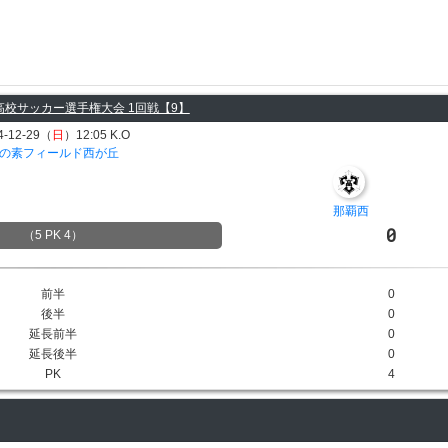
国高校サッカー選手権大会 1回戦【9】
4-12-29（
日
）12:05 K.O
の素フィールド西が丘
那覇西
0
（5 PK 4）
前半
0
後半
0
延長前半
0
延長後半
0
PK
4