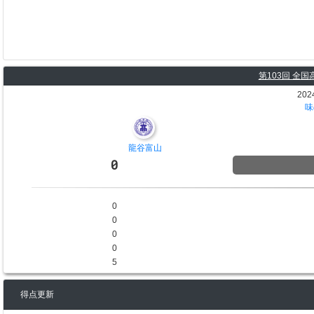
第103回 全
202
味
龍谷富山
0
0
0
0
0
5
得点更新