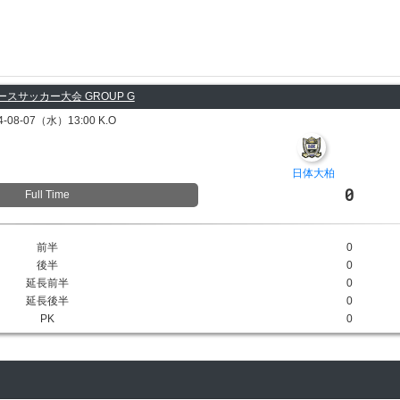
スサッカー大会 GROUP G
4-08-07（水）13:00 K.O
日体大柏
0
Full Time
前半
0
後半
0
延長前半
0
延長後半
0
PK
0