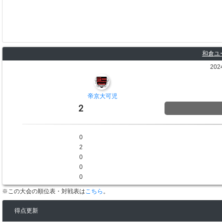
和倉ユー
202
帝京大可児
2
0
2
0
0
0
※この大会の順位表・対戦表は
こちら
。
得点更新