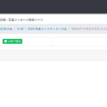
経過詳細・応援メッセージ投稿ページ
西日本大会
U-18
2024 和倉ユースサッカー大会
GROUP G 帝京大可児 vs