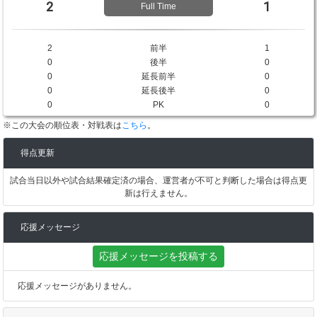
2
1
Full Time
2
前半
1
0
後半
0
0
延長前半
0
0
延長後半
0
0
PK
0
※この大会の順位表・対戦表は
こちら
。
得点更新
試合当日以外や試合結果確定済の場合、運営者が不可と判断した場合は得点更
新は行えません。
応援メッセージ
応援メッセージを投稿する
応援メッセージがありません。