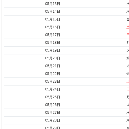
05月13日
05月14日
05月15日
05月16日
05月17日
05月18日
05月19日
05月20日
05月21日
05月22日
05月23日
05月24日
05月25日
05月26日
05月27日
05月28日
05月29日