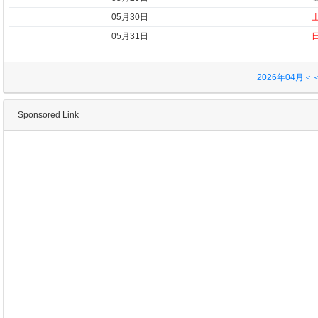
05月30日
05月31日
2026年04月＜
Sponsored Link