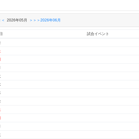
＜＜
2026年05月
＞＞＞2026年06月
日
試合イベント
金
土
日
月
火
水
木
金
土
日
月
火