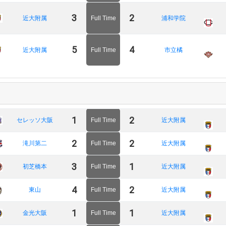
3
2
近大附属
Full Time
浦和学院
5
4
近大附属
Full Time
市立橘
1
2
セレッソ大阪
Full Time
近大附属
2
2
滝川第二
Full Time
近大附属
3
1
初芝橋本
Full Time
近大附属
4
2
東山
Full Time
近大附属
1
1
金光大阪
Full Time
近大附属