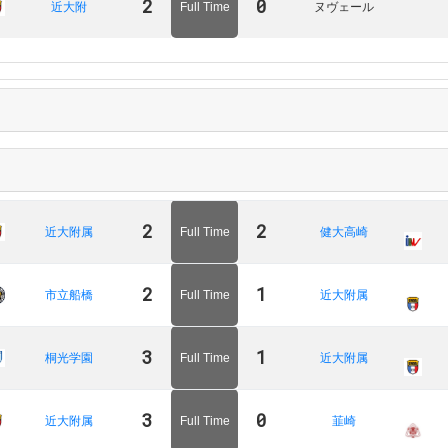
2
0
近大附
Full Time
ヌヴェール
2
2
近大附属
Full Time
健大高崎
2
1
市立船橋
Full Time
近大附属
3
1
桐光学園
Full Time
近大附属
3
0
近大附属
Full Time
韮崎