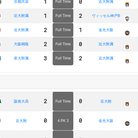
1
0
京都共栄
Full Time
近大附属
1
2
近大附属
Full Time
ヴィッセル神戸B
2
1
近大附属
Full Time
金光大阪
2
0
大阪桐蔭
Full Time
近大附属
3
2
産大附属
Full Time
近大附属
2
0
阪南大高
Full Time
近大附
0
0
近大附
4 PK 3
金光大阪