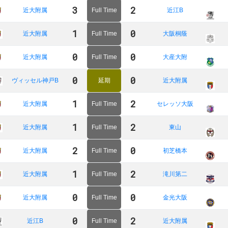
3
2
近大附属
Full Time
近江B
1
0
近大附属
Full Time
大阪桐蔭
0
0
近大附属
Full Time
大産大附
0
0
ヴィッセル神戸B
延期
近大附属
1
2
近大附属
Full Time
セレッソ大阪
1
2
近大附属
Full Time
東山
2
0
近大附属
Full Time
初芝橋本
1
2
近大附属
Full Time
滝川第二
0
0
近大附属
Full Time
金光大阪
0
2
近江B
Full Time
近大附属