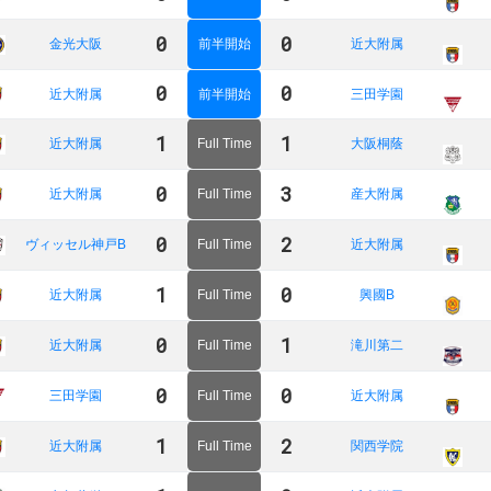
0
0
金光大阪
前半開始
近大附属
0
0
近大附属
前半開始
三田学園
1
1
近大附属
Full Time
大阪桐蔭
0
3
近大附属
Full Time
産大附属
0
2
ヴィッセル神戸B
Full Time
近大附属
1
0
近大附属
Full Time
興國B
0
1
近大附属
Full Time
滝川第二
0
0
三田学園
Full Time
近大附属
1
2
近大附属
Full Time
関西学院