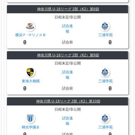
神奈川県 U-18リーグ 2部（K2）第8節
日程未定/非公開
試合速
報
横浜Ｆ･マリノスＢ
三浦学苑
0
0
試合前
神奈川県 U-18リーグ 2部（K2）第9節
日程未定/非公開
試合速
報
東海大相模
三浦学苑
0
0
試合前
神奈川県 U-18リーグ 2部（K2）第10節
日程未定/非公開
試合速
報
桐光学園Ｂ
三浦学苑
0
0
試合前