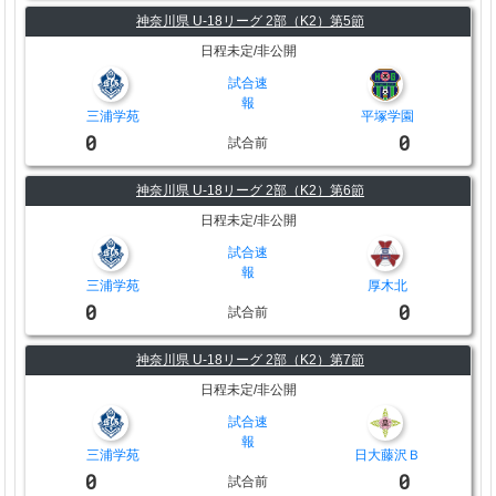
神奈川県 U-18リーグ 2部（K2）第5節
日程未定/非公開
試合速
報
三浦学苑
平塚学園
0
0
試合前
神奈川県 U-18リーグ 2部（K2）第6節
日程未定/非公開
試合速
報
三浦学苑
厚木北
0
0
試合前
神奈川県 U-18リーグ 2部（K2）第7節
日程未定/非公開
試合速
報
三浦学苑
日大藤沢Ｂ
0
0
試合前