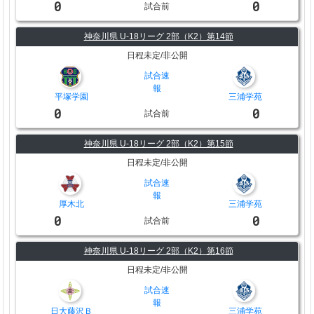
0
0
試合前
神奈川県 U-18リーグ 2部（K2）第14節
日程未定/非公開
試合速
報
平塚学園
三浦学苑
0
0
試合前
神奈川県 U-18リーグ 2部（K2）第15節
日程未定/非公開
試合速
報
厚木北
三浦学苑
0
0
試合前
神奈川県 U-18リーグ 2部（K2）第16節
日程未定/非公開
試合速
報
日大藤沢Ｂ
三浦学苑