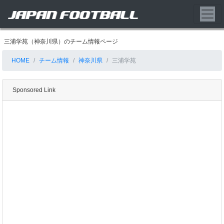
三浦学苑（神奈川県）のチーム情報ページ
HOME
チーム情報
神奈川県
三浦学苑
Sponsored Link