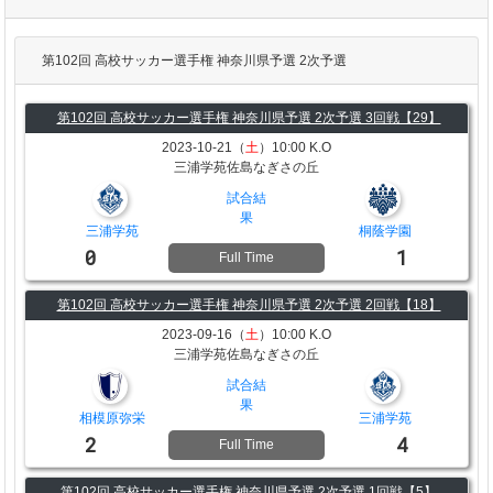
第102回 高校サッカー選手権 神奈川県予選 2次予選
第102回 高校サッカー選手権 神奈川県予選 2次予選 3回戦【29】
2023-10-21（
土
）10:00 K.O
三浦学苑佐島なぎさの丘
試合結
果
三浦学苑
桐蔭学園
0
1
Full Time
第102回 高校サッカー選手権 神奈川県予選 2次予選 2回戦【18】
2023-09-16（
土
）10:00 K.O
三浦学苑佐島なぎさの丘
試合結
果
相模原弥栄
三浦学苑
2
4
Full Time
第102回 高校サッカー選手権 神奈川県予選 2次予選 1回戦【5】