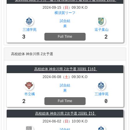
2024-09-15（
日
）09:30 K.O
横須賀リーフ
試合結
果
三浦学苑
逗子葉山
3
2
Full Time
高校総体 神奈川県 2次予選
高校総体 神奈川県 2次予選 3回戦【16】
2024-06-08（
土
）09:30 K.O
試合結
果
市立橘
三浦学苑
2
0
Full Time
高校総体 神奈川県 2次予選 2回戦【5】
2024-06-02（
日
）10:00 K.O
試合結