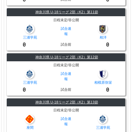
神奈川県 U-18リーグ 2部（K2）第11節
日程未定/非公開
試合速
報
三浦学苑
相洋
0
0
試合前
神奈川県 U-18リーグ 2部（K2）第12節
日程未定/非公開
試合速
報
三浦学苑
相模原弥栄
0
0
試合前
神奈川県 U-18リーグ 2部（K2）第13節
日程未定/非公開
試合速
報
座間
三浦学苑