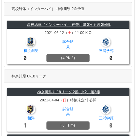
高校総体（インターハイ） 神奈川県 2次予選
高校総体（インターハイ） 神奈川県 2次予選 2回戦
2021-06-12（
土
）11:00 K.O
試合結
果
横浜創英
三浦学苑
0
0
（4 PK 2）
神奈川県 U-18リーグ
神奈川県 U-18リーグ 2部（K2）第2節
2021-04-04（
日
）時刻未定/非公開
試合結
果
相洋
三浦学苑
1
0
Full Time