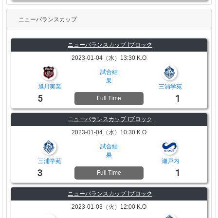
ニューバランスカップ
ニューバランスカップ Iブロック
2023-01-04（水）13:30 K.O
試合結
果
旭川実業
三浦学苑
5
1
Full Time
ニューバランスカップ Iブロック
2023-01-04（水）10:30 K.O
試合結
果
三浦学苑
瀬戸内
3
1
Full Time
ニューバランスカップ Iブロック
2023-01-03（火）12:00 K.O