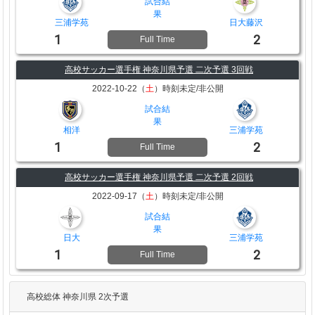
試合結
果
三浦学苑
日大藤沢
1
2
Full Time
高校サッカー選手権 神奈川県予選 二次予選 3回戦
2022-10-22（
土
）時刻未定/非公開
試合結
果
相洋
三浦学苑
1
2
Full Time
高校サッカー選手権 神奈川県予選 二次予選 2回戦
2022-09-17（
土
）時刻未定/非公開
試合結
果
日大
三浦学苑
1
2
Full Time
高校総体 神奈川県 2次予選