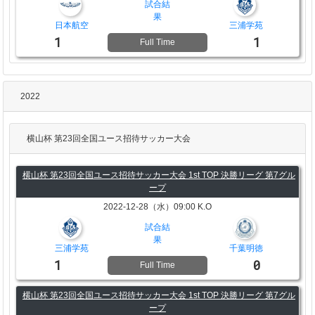
試合結
果
日本航空
三浦学苑
1
1
Full Time
2022
横山杯 第23回全国ユース招待サッカー大会
横山杯 第23回全国ユース招待サッカー大会 1st TOP 決勝リーグ 第7グル
ープ
2022-12-28（水）09:00 K.O
試合結
果
三浦学苑
千葉明徳
1
0
Full Time
横山杯 第23回全国ユース招待サッカー大会 1st TOP 決勝リーグ 第7グル
ープ