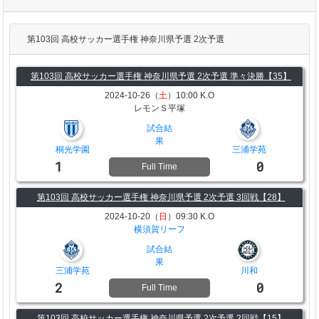
第103回 高校サッカー選手権 神奈川県予選 2次予選
第103回 高校サッカー選手権 神奈川県予選 2次予選 準々決勝【35】
2024-10-26（
土
）10:00 K.O
レモンＳ平塚
試合結
果
桐光学園
三浦学苑
1
0
Full Time
第103回 高校サッカー選手権 神奈川県予選 2次予選 3回戦【28】
2024-10-20（
日
）09:30 K.O
横須賀リーフ
試合結
果
三浦学苑
川和
2
0
Full Time
第103回 高校サッカー選手権 神奈川県予選 2次予選 2回戦【15】