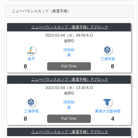
ニューバランスカップ（裏選手権）
ニューバランスカップ（裏選手権） Fブロック
2022-01-04（火）09:00 K.O
裾野D
試合結
果
昌平
三浦学苑
0
0
Full Time
ニューバランスカップ（裏選手権） Fブロック
2022-01-04（火）13:30 K.O
裾野D
試合結
果
三浦学苑
東海大大阪仰星
0
4
Full Time
ニューバランスカップ（裏選手権） Fブロック