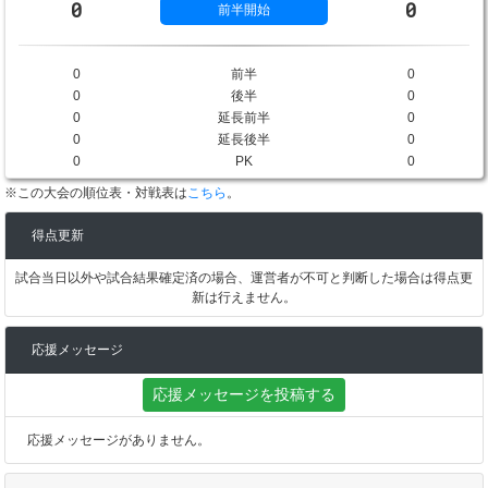
0
0
前半開始
0
前半
0
0
後半
0
0
延長前半
0
0
延長後半
0
0
PK
0
※この大会の順位表・対戦表は
こちら
。
得点更新
試合当日以外や試合結果確定済の場合、運営者が不可と判断した場合は得点更
新は行えません。
応援メッセージ
応援メッセージを投稿する
応援メッセージがありません。