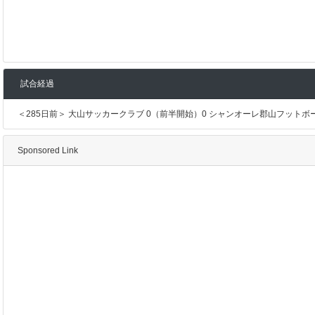
試合経過
＜285日前＞ 大山サッカークラブ 0（前半開始）0 シャンオーレ郡山フットボ
Sponsored Link