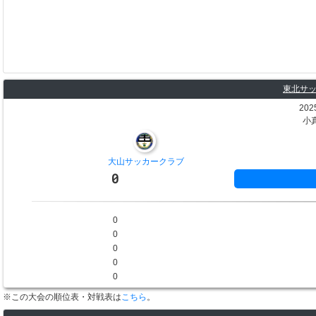
東北サッ
202
小
大山サッカークラブ
0
0
0
0
0
0
※この大会の順位表・対戦表は
こちら
。