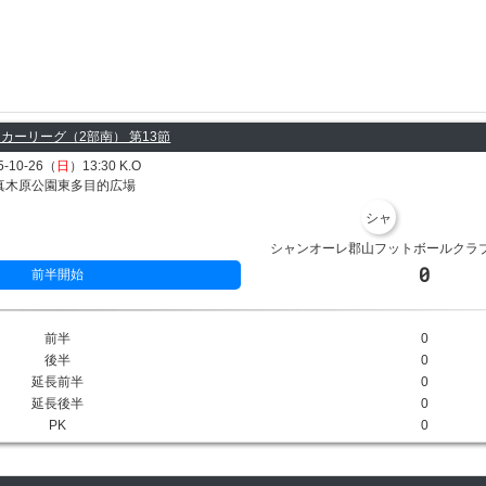
カーリーグ（2部南） 第13節
5-10-26（
日
）13:30 K.O
真木原公園東多目的広場
シャ
シャンオーレ郡山フットボールクラ
0
前半開始
前半
0
後半
0
延長前半
0
延長後半
0
PK
0