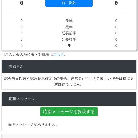
0
0
前半開始
0
前半
0
0
後半
0
0
延長前半
0
0
延長後半
0
0
PK
0
※この大会の順位表・対戦表は
こちら
。
得点更新
試合当日以外や試合結果確定済の場合、運営者が不可と判断した場合は得点更
新は行えません。
応援メッセージ
応援メッセージを投稿する
応援メッセージがありません。