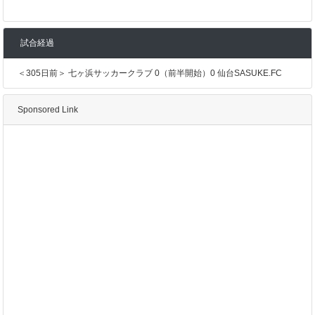
試合経過
＜305日前＞ 七ヶ浜サッカークラブ 0（前半開始）0 仙台SASUKE.FC
Sponsored Link