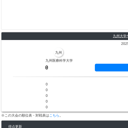
九州大学
202
九州
九州医療科学大学
0
0
0
0
0
0
※この大会の順位表・対戦表は
こちら
。
得点更新