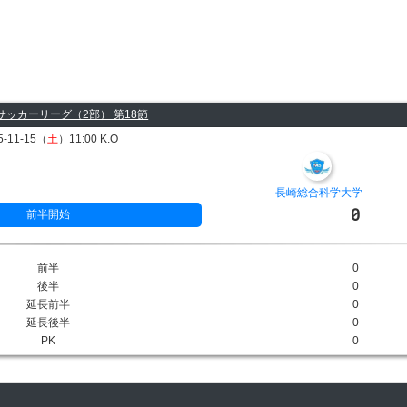
サッカーリーグ（2部） 第18節
5-11-15（
土
）11:00 K.O
長崎総合科学大学
0
前半開始
前半
0
後半
0
延長前半
0
延長後半
0
PK
0