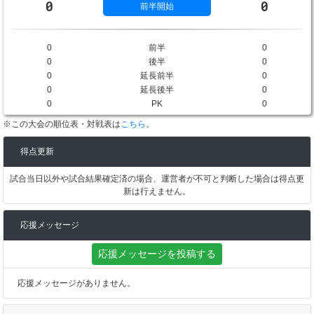
0
0
前半開始
0
前半
0
0
後半
0
0
延長前半
0
0
延長後半
0
0
PK
0
※この大会の順位表・対戦表は
こちら
。
得点更新
試合当日以外や試合結果確定済の場合、運営者が不可と判断した場合は得点更
新は行えません。
応援メッセージ
応援メッセージを投稿する
応援メッセージがありません。