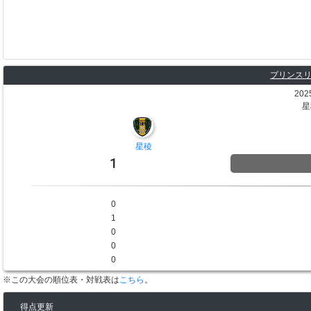
プリンスリ
202
星
星稜
1
0
1
0
0
0
※この大会の順位表・対戦表は
こちら
。
得点更新