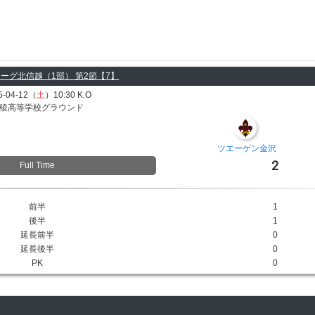
ーグ北信越（1部） 第2節【7】
5-04-12（
土
）10:30 K.O
稜高等学校グラウンド
ツエーゲン金沢
2
Full Time
前半
1
後半
1
延長前半
0
延長後半
0
PK
0