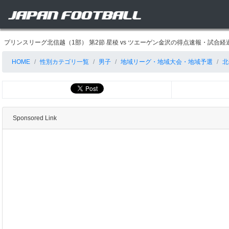
プリンスリーグ北信越（1部） 第2節 星稜 vs ツエーゲン金沢の得点速報・試合
HOME
性別カテゴリ一覧
男子
地域リーグ・地域大会・地域予選
北
Sponsored Link